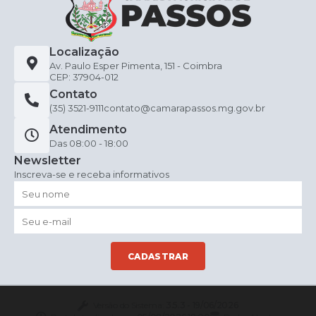
Localização
Av. Paulo Esper Pimenta, 151 - Coimbra
CEP: 37904-012
Contato
(35) 3521-9111
contato@camarapassos.mg.gov.br
Atendimento
Das 08:00 - 18:00
Newsletter
Inscreva-se e receba informativos
CADASTRAR
Versão do Sistema:
3.5.3 - 19/06/2026