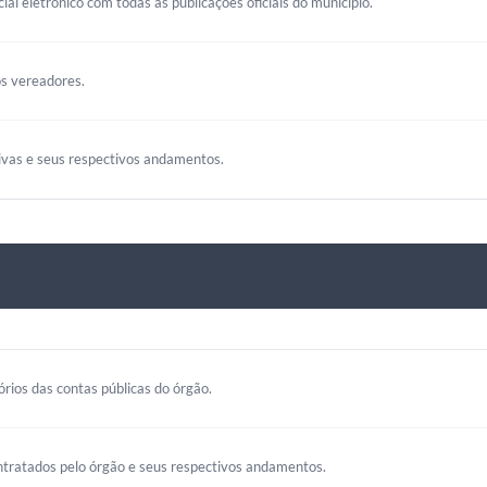
cial eletrônico com todas as publicações oficiais do município.
s vereadores.
tivas e seus respectivos andamentos.
rios das contas públicas do órgão.
ntratados pelo órgão e seus respectivos andamentos.