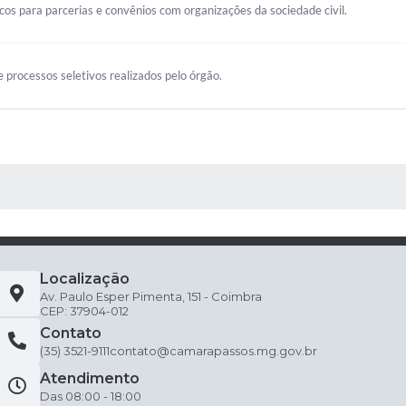
s para parcerias e convênios com organizações da sociedade civil.
 processos seletivos realizados pelo órgão.
 MÍDIAS
Localização
Av. Paulo Esper Pimenta, 151 - Coimbra
CEP: 37904-012
Contato
(35) 3521-9111
contato@camarapassos.mg.gov.br
Atendimento
Das 08:00 - 18:00