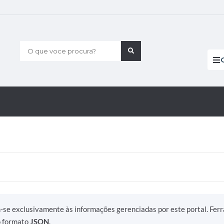
O que voce procura?
m-se exclusivamente às informações gerenciadas por este portal. Fer
o formato
JSON
.