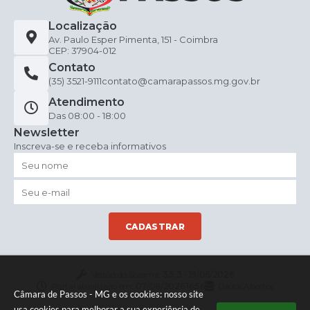
Localização
Av. Paulo Esper Pimenta, 151 - Coimbra
CEP: 37904-012
Contato
(35) 3521-9111
contato@camarapassos.mg.gov.br
Atendimento
Das 08:00 - 18:00
Newsletter
Inscreva-se e receba informativos
CADASTRAR
Versão do Sistema:
3.5.3 - 19/06/2026
Portal atualizado em:
07/08/2026 16:56
Dados Abertos
Câmara de Passos - MG e os cookies: nosso site
usa cookies para melhorar a sua experiência de