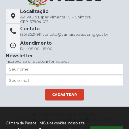
Localização
Av. Paulo Esper Pimenta, 151 - Coimbra
CEP: 37904-012
Contato
(35) 3521-9111
contato@camarapassos.mg.gov.br
Atendimento
Das 08:00 - 18:00
Newsletter
Inscreva-se e receba informativos
CADASTRAR
Versão do Sistema:
3.5.3 - 19/06/2026
Portal atualizado em:
07/08/2026 16:56
Dados Abertos
Câmara de Passos - MG e os cookies: nosso site