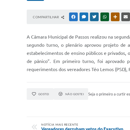
COMPARTILHAR
FACEBOOK
MESSENGER
TWITTER
WHATSAPP
OUTRAS
A Câmara Municipal de Passos realizou na segunda
segundo turno, o plenário aprovou projeto de a
estabelecimentos de ensino públicos e privados, 
de pânico”. Em primeiro turno, foi aprovado p
requerimentos dos vereadores Téo Lemos (PSD), Ro
Seja o primeiro a curtir es
GOSTEI
NÃO GOSTEI
NOTÍCIA MAIS RECENTE
Vereadores derrubam vetos do Executivo