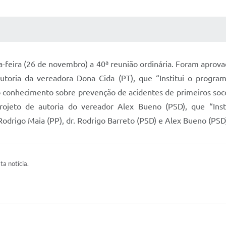
 MÍDIAS
RECEBA NOTÍCIAS
-feira (26 de novembro) a 40ª reunião ordinária. Foram aprovad
utoria da vereadora Dona Cida (PT), que “Institui o program
o conhecimento sobre prevenção de acidentes de primeiros soc
rojeto de autoria do vereador Alex Bueno (PSD), que “Ins
drigo Maia (PP), dr. Rodrigo Barreto (PSD) e Alex Bueno (PSD
ta notícia.