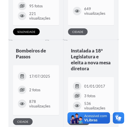
95 fotos
649
visualizações
221
visualizações
SOLENIDADE
CIDADE
Bombeiros de
Instalada a 18ª
Passos
Legislatura e
eleita a nova mesa
diretora
17/07/2025
01/01/2017
2 fotos
3 fotos
878
536
visualizações
visualizações
CIDADE
NOTÍCIAS