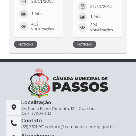
28/11/2013
21/11/2013
1 foto
1 foto
412
394
visualizações
visualizações
NOTÍCIAS
NOTÍCIAS
Localização
Av. Paulo Esper Pimenta, 151 - Coimbra
CEP: 37904-012
Contato
(35) 3521-9111
contato@camarapassos.mg.gov.br
Atendimento