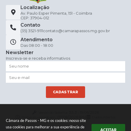
Localização
Av. Paulo Esper Pimenta, 151 - Coimbra
CEP: 37904-012
Contato
(35) 3521-9111
contato@camarapassos.mg.gov.br
Atendimento
Das 08:00 - 18:00
Newsletter
Inscreva-se e receba informativos
CADASTRAR
Versão do Sistema:
3.5.3 - 19/06/2026
Portal atualizado em:
07/08/2026 16:56
Dados Abertos
Câmara de Passos - MG e os cookies: nosso site
usa cookies para melhorar a sua experiência de
ACEITAR