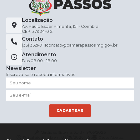
Localização
Av. Paulo Esper Pimenta, 151 - Coimbra
CEP: 37904-012
Contato
(35) 3521-9111
contato@camarapassos.mg.gov.br
Atendimento
Das 08:00 - 18:00
Newsletter
Inscreva-se e receba informativos
CADASTRAR
Versão do Sistema:
3.5.3 - 19/06/2026
Portal atualizado em:
07/08/2026 16:56
Dados Abertos