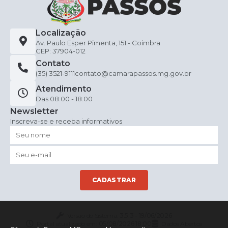
Localização
Av. Paulo Esper Pimenta, 151 - Coimbra
CEP: 37904-012
Contato
(35) 3521-9111
contato@camarapassos.mg.gov.br
Atendimento
Das 08:00 - 18:00
Newsletter
Inscreva-se e receba informativos
CADASTRAR
Versão do Sistema:
3.5.3 - 19/06/2026
Portal atualizado em:
05/08/2026 18:00
Dados Abertos