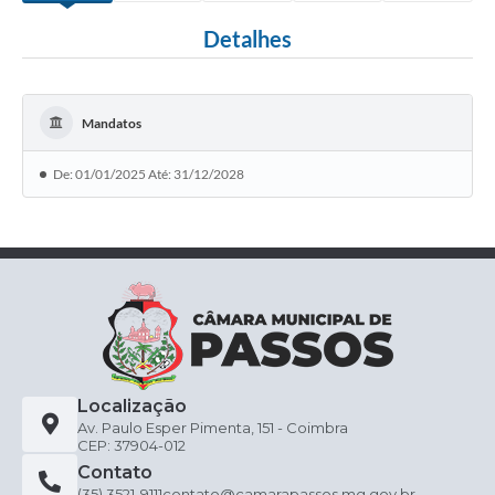
Detalhes
Mandatos
De: 01/01/2025 Até: 31/12/2028
Localização
Av. Paulo Esper Pimenta, 151 - Coimbra
CEP: 37904-012
Contato
(35) 3521-9111
contato@camarapassos.mg.gov.br