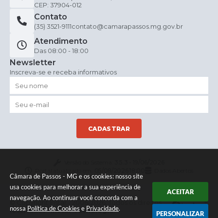
CEP: 37904-012
Contato
(35) 3521-9111
contato@camarapassos.mg.gov.br
Atendimento
Das 08:00 - 18:00
Newsletter
Inscreva-se e receba informativos
CADASTRAR
Versão do Sistema:
3.5.3 - 19/06/2026
Portal atualizado em:
05/08/2026 18:00
Dados Abertos
Câmara de Passos - MG e os cookies: nosso site
usa cookies para melhorar a sua experiência de
ACEITAR
navegação. Ao continuar você concorda com a
© Copyright Instar - 2006-2026. Todos os direitos
nossa
Política de Cookies
e
Privacidade
.
reservados -
Instar Tecnologia
PERSONALIZAR