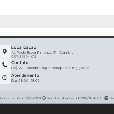
 MÍDIAS
Localização
Av. Paulo Esper Pimenta, 151 - Coimbra
CEP: 37904-012
Contato
(35) 3521-9111
contato@camarapassos.mg.gov.br
Atendimento
Das 08:00 - 18:00
do Sistema:
3.5.3 - 19/06/2026
Portal atualizado em:
05/08/2026 18:00
Da