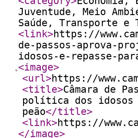
<category
>
Economia, 
Juventude, Meio Ambi
Saúde, Transporte e 
<link
>
https://www.ca
de-passos-aprova-pro
idosos-e-repasse-par
<image
>
<url
>
https://www.ca
<title
>
Câmara de Pa
política dos idosos
peão
</title
>
<link
>
https://www.c
</image
>