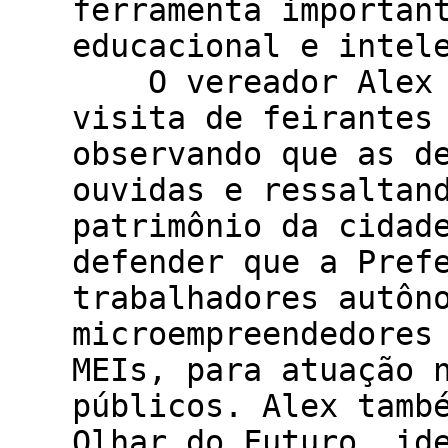
ferramenta importan
educacional e int
O vereador Alex B
visita de feirantes
observando que as d
ouvidas e ressaltan
patrimônio da cidad
defender que a Pref
trabalhadores autôn
microempreendedores
MEIs, para atuação 
públicos. Alex tamb
Olhar do Futuro, id