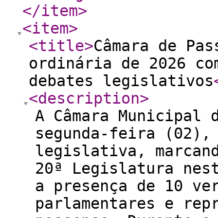
</item
>
<item
>
<title
>
Câmara de Pas
ordinária de 2026 co
debates legislativos
<description
>
A Câmara Municipal 
segunda-feira (02),
legislativa, marcan
20ª Legislatura nes
a presença de 10 ve
parlamentares e rep