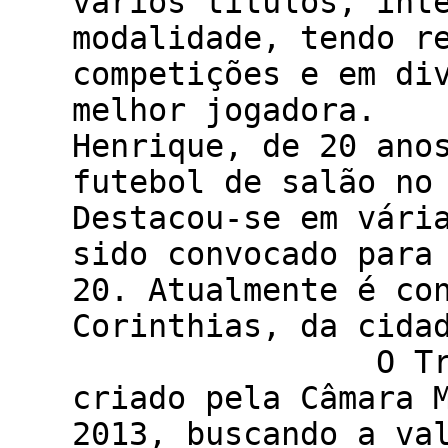
vários títulos, int
modalidade, tendo r
competições e em di
melhor joga
Henrique, de 20 ano
futebol de salão no
Destacou-se em vári
sido convocado para
20. Atualmente é co
Corinthias, da cida
O Troféu Joã
criado pela Câmara 
2013, buscando a va