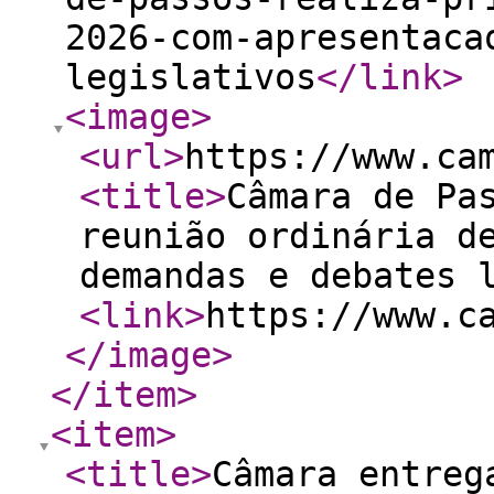
2026-com-apresentaca
legislativos
</link
>
<image
>
<url
>
https://www.ca
<title
>
Câmara de Pa
reunião ordinária d
demandas e debates 
<link
>
https://www.c
</image
>
</item
>
<item
>
<title
>
Câmara entreg