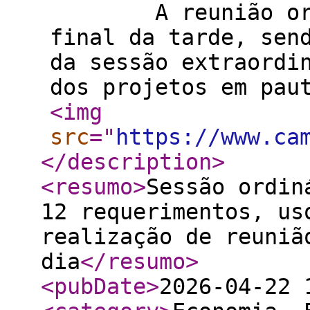
A reunião ordiná
final da tarde, sen
da sessão extraordi
dos projetos em pau
<img
src
="
https://www.ca
</description
>
<resumo
>
Sessão ordin
12 requerimentos, us
realização de reuniã
dia
</resumo
>
<pubDate
>
2026-04-22 