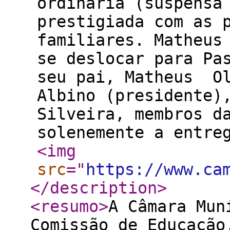
ordinária (suspensa
prestigiada com as 
familiares. Matheus
se deslocar para Pa
seu pai, Matheus Ol
Albino (presidente)
Silveira, membros d
solenemente a entre
<img
src
="
https://www.ca
</description
>
<resumo
>
A Câmara Mun
Comissão de Educação