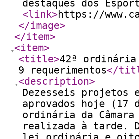
destaques dos Espor
<link
>
https://www.c
</image
>
</item
>
<item
>
<title
>
42ª ordinária
9 requerimentos
</tit
<description
>
Dezesseis projetos 
aprovados hoje (17 
ordinária da Câmara
realizada à tarde. 
lei ordinária e oit