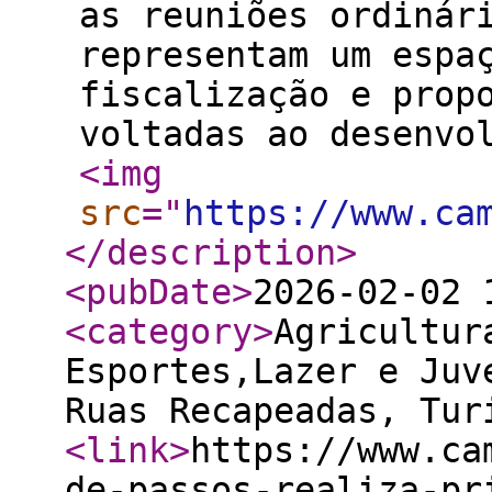
as reuniões ordinár
representam um espa
fiscalização e prop
voltadas ao desenvo
<img
src
="
https://www.ca
</description
>
<pubDate
>
2026-02-02 
<category
>
Agricultur
Esportes,Lazer e Juv
Ruas Recapeadas, Tur
<link
>
https://www.ca
de-passos-realiza-pr