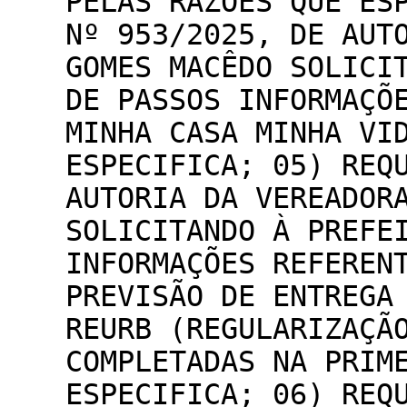
PELAS RAZÕES QUE ES
Nº 953/2025, DE AUT
GOMES MACÊDO SOLICI
DE PASSOS INFORMAÇÕ
MINHA CASA MINHA VI
ESPECIFICA; 05) REQ
AUTORIA DA VEREADOR
SOLICITANDO À PREFE
INFORMAÇÕES REFEREN
PREVISÃO DE ENTREGA
REURB (REGULARIZAÇÃ
COMPLETADAS NA PRIM
ESPECIFICA; 06) REQ