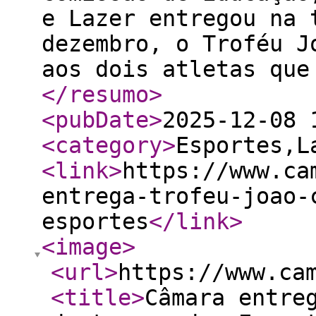
e Lazer entregou na 
dezembro, o Troféu J
aos dois atletas que
</resumo
>
<pubDate
>
2025-12-08 
<category
>
Esportes,L
<link
>
https://www.ca
entrega-trofeu-joao-
esportes
</link
>
<image
>
<url
>
https://www.ca
<title
>
Câmara entre