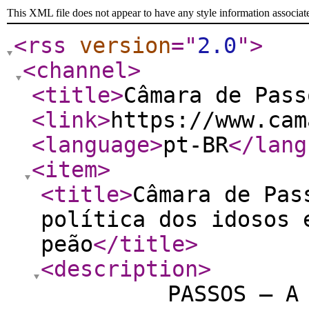
This XML file does not appear to have any style information associat
<rss
version
="
2.0
"
>
<channel
>
<title
>
Câmara de Pass
<link
>
https://www.cam
<language
>
pt-BR
</lang
<item
>
<title
>
Câmara de Pas
política dos idosos 
peão
</title
>
<description
>
PASSOS – A Câma