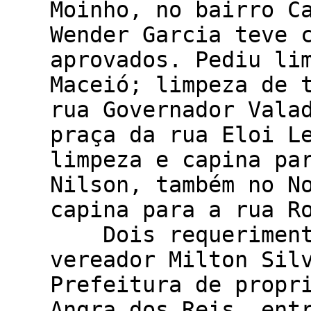
Moinho, no bair
Wender Garcia teve 
aprovados. Pediu li
Maceió; limpeza de 
rua Governador Vala
praça da rua Eloi L
limpeza e capina pa
Nilson, também no N
capina para a rua
Dois requerimentos
vereador Milton Sil
Prefeitura de propr
Angra dos Reis, ent