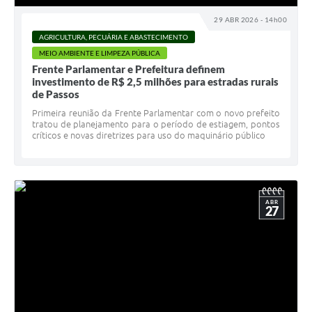
29 ABR 2026 - 14h00
AGRICULTURA, PECUÁRIA E ABASTECIMENTO
MEIO AMBIENTE E LIMPEZA PÚBLICA
Frente Parlamentar e Prefeitura definem
investimento de R$ 2,5 milhões para estradas rurais
de Passos
Primeira reunião da Frente Parlamentar com o novo prefeito
tratou de planejamento para o período de estiagem, pontos
críticos e novas diretrizes para uso do maquinário público
ABR
27