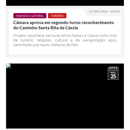
25 MAI 2026 - 19h00
AGENDA CULTURAL
TURISMO
Câmara aprova em segundo turno reconhecimento
do Caminho Santa Rita de Cássia
Projeto reconhece percurso entre Passos e Cássia como rota
de turismo religioso, cultural e de peregrinação após
caminhada que reuniu milhares de fiéis
MAI
25