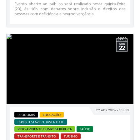
Evento aberto ao público será realizado nesta quinta-feira
(23), às 18h, com debates sobre inclusão e direitos das
pessoas com deficiência e neurodivergência
ABR
22
22 ABR 2026 - 18h00
ECONOMIA
EDUCAÇÃO
ESPORTES,LAZER E JUVENTUDE
MEIO AMBIENTE E LIMPEZA PÚBLICA
SAÚDE
TRANSPORTE E TRÂNSITO
TURISMO