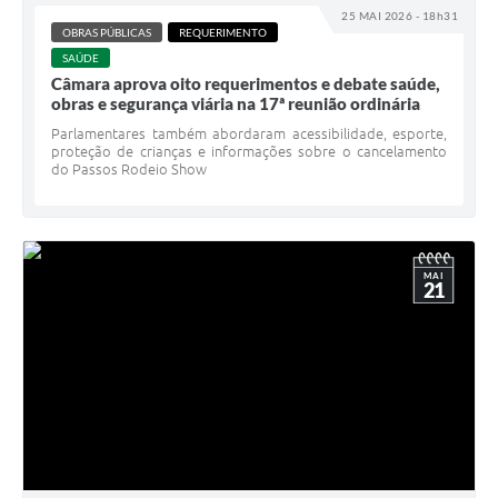
25 MAI 2026 - 18h31
OBRAS PÚBLICAS
REQUERIMENTO
SAÚDE
Câmara aprova oito requerimentos e debate saúde,
obras e segurança viária na 17ª reunião ordinária
Parlamentares também abordaram acessibilidade, esporte,
proteção de crianças e informações sobre o cancelamento
do Passos Rodeio Show
MAI
21