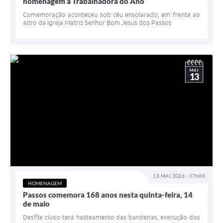
homenagem à Trabalhadora do Ano
Comemoração aconteceu sob céu ensolarado, em frente ao
adro da Igreja Matriz Senhor Bom Jesus dos Passos
MAI
13
13 MAI 2026 - 17h00
HOMENAGEM
Passos comemora 168 anos nesta quinta-feira, 14
de maio
Desfile cívico terá hasteamento das bandeiras, execução dos