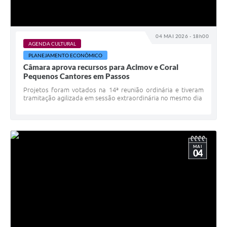
04 MAI 2026 - 18h00
AGENDA CULTURAL
PLANEJAMENTO ECONÔMICO
Câmara aprova recursos para Acimov e Coral
Pequenos Cantores em Passos
Projetos foram votados na 14ª reunião ordinária e tiveram
tramitação agilizada em sessão extraordinária no mesmo dia
MAI
04