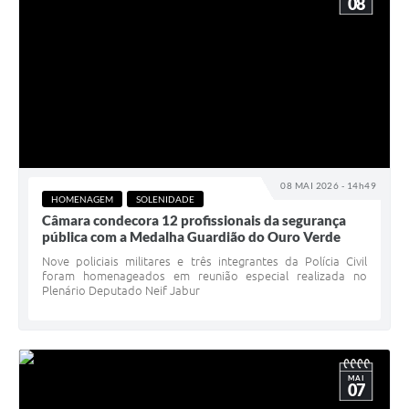
08
08 MAI 2026 - 14h49
HOMENAGEM
SOLENIDADE
Câmara condecora 12 profissionais da segurança
pública com a Medalha Guardião do Ouro Verde
Nove policiais militares e três integrantes da Polícia Civil
foram homenageados em reunião especial realizada no
Plenário Deputado Neif Jabur
MAI
07