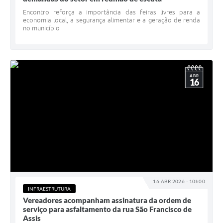
Encontro reforça a importância das feiras livres para a
economia local, a segurança alimentar e a geração de renda
no município
ABR
16
16 ABR 2026 - 10h00
INFRAESTRUTURA
Vereadores acompanham assinatura da ordem de
serviço para asfaltamento da rua São Francisco de
Assis