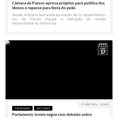
Câmara de Passos aprova projetos para política dos
idosos e repasse para festa do peão
Sessão ordinária teve ainda aprovação de 12 requerimentos,
uso da Tribuna Popular e realização de reunião
extraordinária no mesmo dia
ABR
17
17 ABR 2026 - 15h00
CIDADANIA
INCLUSÃO
Parlamento Jovem segue com debates sobre