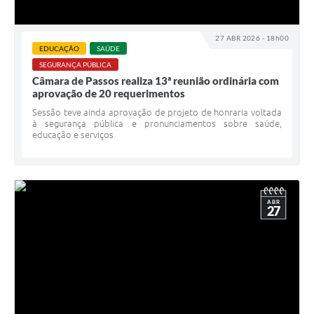
27 ABR 2026 - 18h00
EDUCAÇÃO
SAÚDE
SEGURANÇA PÚBLICA
Câmara de Passos realiza 13ª reunião ordinária com
aprovação de 20 requerimentos
Sessão teve ainda aprovação de projeto de honraria voltada
à segurança pública e pronunciamentos sobre saúde,
educação e serviços
ABR
27