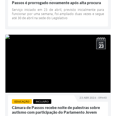
Passos é prorrogado novamente após alta procura
Serviço iniciado em 23 de abril, previsto inicialmente para
funcionar por uma semana, foi ampliado duas vezes e segue
até 30 de abril na sede do Legislativo
ABR
23
23 ABR 2026 - 09h40
EDUCAÇÃO
INCLUSÃO
Câmara de Passos recebe noite de palestras sobre
autismo com participação do Parlamento Jovem