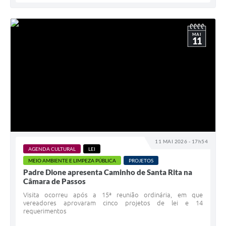
MAI
11
11 MAI 2026 - 17h54
AGENDA CULTURAL
LEI
MEIO AMBIENTE E LIMPEZA PÚBLICA
PROJETOS
Padre Dione apresenta Caminho de Santa Rita na
Câmara de Passos
Visita ocorreu após a 15ª reunião ordinária, em que
vereadores aprovaram cinco projetos de lei e 14
requerimentos