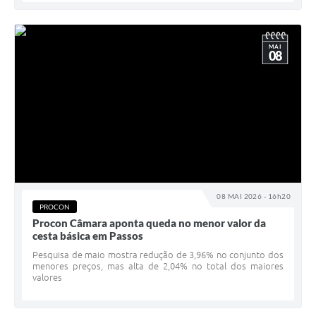
MAI
08
08 MAI 2026 - 16h20
PROCON
Procon Câmara aponta queda no menor valor da
cesta básica em Passos
Pesquisa de maio mostra redução de 3,96% no conjunto dos
menores preços, mas alta de 2,04% no total dos maiores
valores