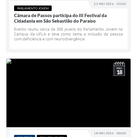
21 MAI 2026 - 15h20
PARLAMENTO JOVEM
Câmara de Passos participa do III Festival da
Cidadania em São Sebastião do Paraíso
Evento reuniu cerca de 500 jovens do Parlamento Jovem no
Campus da UFLA e teve como tema a inclusão da pessoa
com deficiência e com neurodivergência
MAI
18
18 MAI 2026 - 18h00