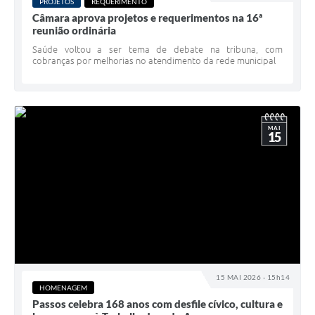
PROJETOS
REQUERIMENTO
Câmara aprova projetos e requerimentos na 16ª
reunião ordinária
Saúde voltou a ser tema de debate na tribuna, com
cobranças por melhorias no atendimento da rede municipal
MAI
15
15 MAI 2026 - 15h14
HOMENAGEM
Passos celebra 168 anos com desfile cívico, cultura e