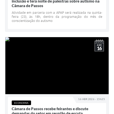
inclusão e terá noite de palestras sobre autismo na
Câmara de Passos
Atividade em parceria com a APAP será realizada na quinta-
feira (23), às 18h, dentro da programação do mês de
conscientização do autismo
ABR
16
16 ABR 2026 - 15h25
ECONOMIA
Câmara de Passos recebe feirantes e discute
demandas do setor em reunião de escuta