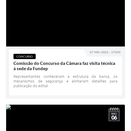
07 MAI 2026 - 17h00
CONCURSO
Comissão do Concurso da Câmara faz visita técnica
à sede da Fundep
Representantes conheceram a estrutura da banca, os
mecanismos de segurança e alinharam detalhes para
publicação do edital
MAI
06