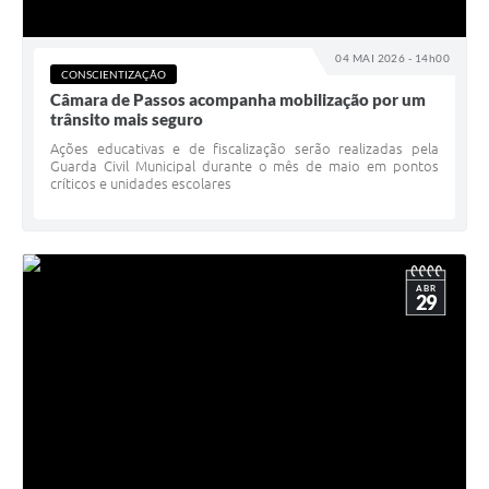
04 MAI 2026 - 14h00
CONSCIENTIZAÇÃO
Câmara de Passos acompanha mobilização por um
trânsito mais seguro
Ações educativas e de fiscalização serão realizadas pela
Guarda Civil Municipal durante o mês de maio em pontos
críticos e unidades escolares
ABR
29