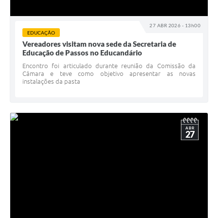
27 ABR 2026 - 13h00
EDUCAÇÃO
Vereadores visitam nova sede da Secretaria de
Educação de Passos no Educandário
Encontro foi articulado durante reunião da Comissão da
Câmara e teve como objetivo apresentar as novas
instalações da pasta
ABR
27