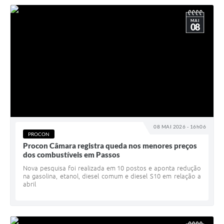
MAI
08
08 MAI 2026 - 16h06
PROCON
Procon Câmara registra queda nos menores preços
dos combustíveis em Passos
Nova pesquisa foi realizada em 10 postos e aponta redução
na gasolina, etanol, diesel comum e diesel S10 em relação a
abril