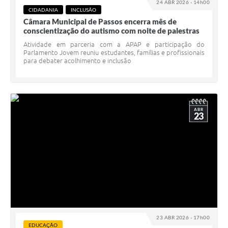
24 ABR 2026 - 14h00
CIDADANIA
INCLUSÃO
Câmara Municipal de Passos encerra mês de
conscientização do autismo com noite de palestras
Atividade em parceria com a APAP e participação do
Parlamento Jovem reuniu estudantes, famílias e profissionais
para debater acolhimento e inclusão
ABR
23
23 ABR 2026 - 17h00
EDUCAÇÃO