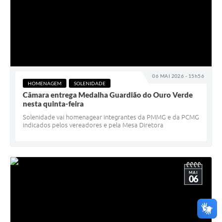
06 MAI 2026 - 15h56
HOMENAGEM
SOLENIDADE
Câmara entrega Medalha Guardião do Ouro Verde
nesta quinta-feira
Solenidade vai homenagear integrantes da PMMG e da PCMG
indicados pelos vereadores e pela Mesa Diretora
MAI
06