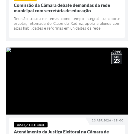
Comissão da Câmara debate demandas da rede
municipal com secretária de educação
Reunião tratou de temas como tempo integral, transporte
escolar, retomada do Clube do Xadrez, apoio a alunos com
altas habilidades e reformas em unidades da rede
ABR
23
23 ABR 2026 - 13h00
JUSTIÇA ELEITORAL
Atendimento da Justiça Eleitoral na Câmara de