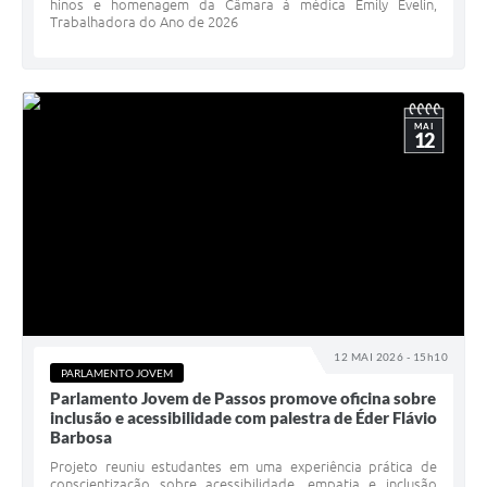
hinos e homenagem da Câmara à médica Emily Evelin,
Trabalhadora do Ano de 2026
MAI
12
12 MAI 2026 - 15h10
PARLAMENTO JOVEM
Parlamento Jovem de Passos promove oficina sobre
inclusão e acessibilidade com palestra de Éder Flávio
Barbosa
Projeto reuniu estudantes em uma experiência prática de
conscientização sobre acessibilidade, empatia e inclusão