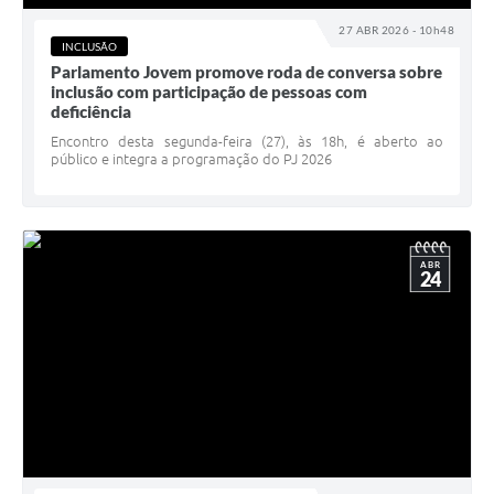
27 ABR 2026 - 10h48
INCLUSÃO
Parlamento Jovem promove roda de conversa sobre
inclusão com participação de pessoas com
deficiência
Encontro desta segunda-feira (27), às 18h, é aberto ao
público e integra a programação do PJ 2026
ABR
24