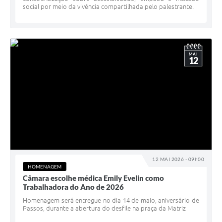
social por meio da vivência compartilhada pelo palestrante.
MAI
12
12 MAI 2026 - 09h00
HOMENAGEM
Câmara escolhe médica Emily Evelin como
Trabalhadora do Ano de 2026
Homenagem será entregue no dia 14 de maio, aniversário de
Passos, durante a abertura do desfile na praça da Matriz