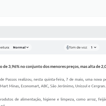
 MÍDIAS
RECEBA NOTÍCIAS
eitura:
Tom de voz:
 de 3,96% no conjunto dos menores preços, mas alta de 2,
os realizou, nesta quinta-feira, 7 de maio, uma nova pesq
 Mart Minas, Economart, ABC, São Jerônimo, Unissul e Cergran.
de alimentação, higiene e limpeza, como arroz, feijão, aç
 pó.