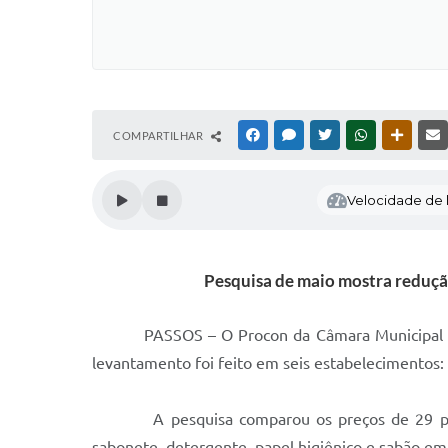
COMPARTILHAR
FACEBOOK
MESSENGER
TWITTER
WHATSAPP
OUTRAS
Velocidade de l
Pesquisa de maio mostra redução
PASSOS – O Procon da Câmara Municipal de Pass
levantamento foi feito em seis estabelecimentos:
A pesquisa comparou os preços de 29 produtos 
sabonete, detergente, papel higiênico e sabão em