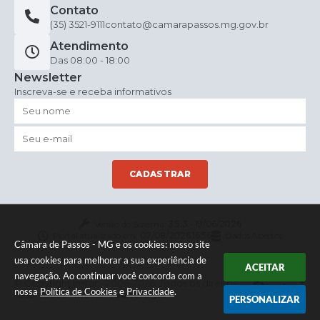
Contato
(35) 3521-9111
contato@camarapassos.mg.gov.br
Atendimento
Das 08:00 - 18:00
Newsletter
Inscreva-se e receba informativos
CADASTRAR
Versão do Sistema:
3.5.3 - 19/06/2026
Portal atualizado em:
07/08/2026 16:56
Dados Abertos
Câmara de Passos - MG e os cookies: nosso site
usa cookies para melhorar a sua experiência de
ACEITAR
navegação. Ao continuar você concorda com a
© Copyright Instar - 2006-2026. Todos os direitos
nossa
Política de Cookies
e
Privacidade
.
reservados -
Instar Tecnologia
PERSONALIZAR