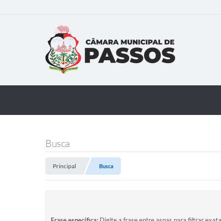
Busca
Principal
Busca
Frase específica:
Digite a frase entre aspas para filtrar exat