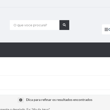
O que voce procura?
Dica para refinar os resultados encontrados
amente o desejado. Ex: "dia da água".